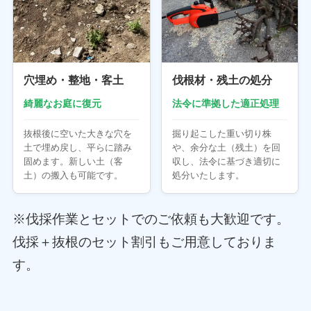
穴埋め・整地・客土
伐根材・残土の処分
綺麗なお庭に復元
法令に準拠した適正処理
抜根後に空いた大きな穴を
掘り起こした重い切り株
土で埋め戻し、平らに踏み
や、余分な土（残土）を回
固めます。新しい土（客
収し、法令に基づき適切に
土）の搬入も可能です。
処分いたします。
※伐採作業とセットでのご依頼も大歓迎です。
伐採＋抜根のセット割引もご用意しておりま
す。