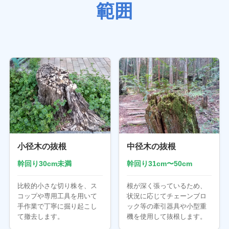
範囲
小径木の抜根
中径木の抜根
幹回り30cm未満
幹回り31cm〜50cm
比較的小さな切り株を、ス
根が深く張っているため、
コップや専用工具を用いて
状況に応じてチェーンブロ
手作業で丁寧に掘り起こし
ック等の牽引器具や小型重
て撤去します。
機を使用して抜根します。