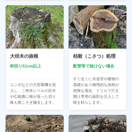
大径木の抜根
枯殺（こさつ）処理
幹回り51cm以上
配管等で抜けない場合
すぐ近くに水道管や建物の
ユンボなどの大型重機を投
基礎があり物理的な抜根が
入し、ご神木レベルの巨木
危険な場合、ドリルで穴を
や広範囲に根が張った切り
開け専用の薬剤を注入して
株も根こそぎ撤去します。
根を枯らします。