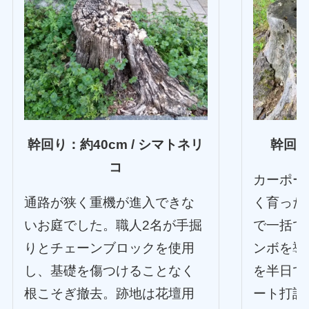
幹回り：約40cm / シマトネリ
幹回り
コ
カーポー
通路が狭く重機が進入できな
く育った
いお庭でした。職人2名が手掘
で一括で
りとチェーンブロックを使用
ンボを導
し、基礎を傷つけることなく
を半日で
根こそぎ撤去。跡地は花壇用
ート打設