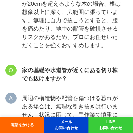
が20cmを超えるような木の場合、根は
想像以上に深く、広範囲に張っていま
す。無理に自力で抜こうとすると、腰
を痛めたり、地中の配管を破損させる
リスクがあるため、プロにお任せいた
だくことを強くおすすめします。
家の基礎や水道管が近くにある切り株
でも抜けますか？
周辺の構造物や配管を傷つける恐れが
ある場合は、無理な引き抜きは行いま
せん。状況に応じて、手作業で慎重に
メール
LINE
根を切り離すか、ドリルで穴を開けて
電話をかける
お問い合わせ
お問い合わせ
薬剤を注入し、根を完全に枯らす「枯