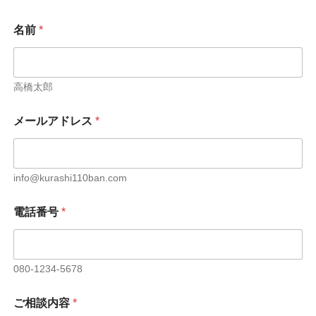
名前
*
高橋太郎
*
メールアドレス
*
名
前
詳
細
な
info@kurashi110ban.com
ご
相
電話番号
*
談
内
容
080-1234-5678
ご相談内容
*